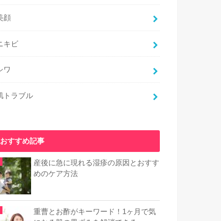
美顔
ニキビ
シワ
肌トラブル
おすすめ記事
産後に急に現れる湿疹の原因とおすす
めのケア方法
重曹とお酢がキーワード！1ヶ月で気