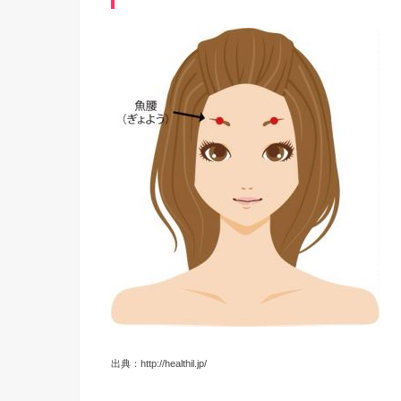
出典：http://healthil.jp/