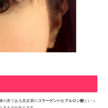
膚の奥である真皮層の
コラーゲン
や
ヒアルロン酸
といっ
よるものがあります。