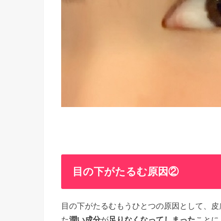
目の下がたるむ原因②
目の下がたるむもうひとつの原因として、皮
た
潤い成分
が
足りなくなってしまった
ことに