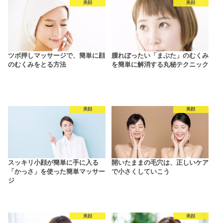
美顔
美顔
ツボ押しマッサージで、簡単に顔
腫れぼったい「まぶた」のむくみ
のむくみをとる方法
を簡単に解消する丸秘テクニック
美顔
美顔
スッキリ小顔が簡単に手に入る
開いたままの毛穴は、正しいケア
「かっさ」を使った簡単マッサー
で小さくしていこう
ジ
美顔
美顔